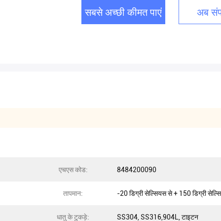
सबसे अच्छी कीमत पाएं
अब संपर
एचएस कोड:
8484200090
तापमान:
-20 डिग्री सेल्सियस से + 150 डिग्री सेल्
धातु के टुकड़े:
SS304, SS316,904L, टाइटन