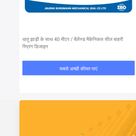
धातु झाड़ी के साथ 40 मीटर / बैलेंस्ड मैकेनिकल सील बाहरी
स्प्रिंग डिजाइन
सबसे अच्छी कीमत पाएं