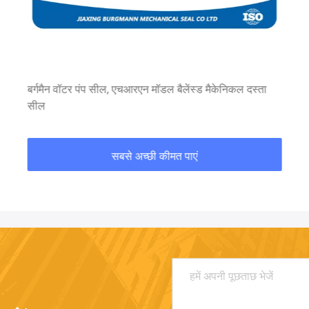
बर्गमैन वॉटर पंप सील, एचआरएन मॉडल बैलेंस्ड मैकेनिकल दस्ता
सील
सबसे अच्छी कीमत पाएं