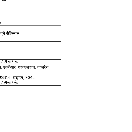
m
्री सेल्सियस
/ टीसी / सेर
एम, एनबीआर, एएफएलएएस, कालरेस,
S316, टाइटन, 904L
/ टीसी / सेर