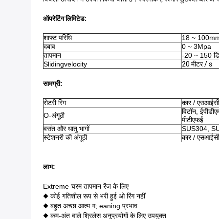
ऑपरेटिंग लिमिटेड:
शाफ्ट परिधि
18 ~ 100m
दबाव
0 ~ 3Mpa
तापमान
-20 ~ 150 डिग
Slidingvelocity
20 मीटर / s
सामग्री:
रोटरी रिंग
कार / एसआईसी 
विटॉन, ईपीडी
O-अंगूठी
पीटीएफई
वसंत और धातु भागों
SUS304, SU
स्टेशनरी की अंगूठी
कार / एसआईसी 
लाभ:
Extreme चरम तापमान रेंज के लिए
◆ कोई गतिशील रूप से भरी हुई ओ रिंग नहीं
◆ बहुत अच्छा आत्म ग; eaning प्रभाव
◆ कम-अंत वाले श्रिलेस अनुप्रयोगों के लिए उपयुक्त