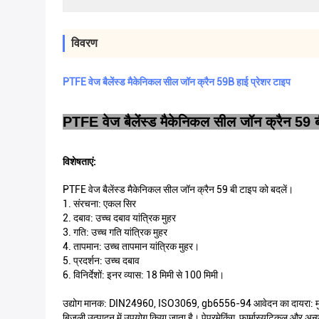
विवरण
PTFE वेज बैलेंस्ड मैकेनिकल सील जॉन क्रैन 59B हाई प्रेशर टाइप
PTFE वेज बैलेंस्ड मैकेनिकल सील जॉन क्रैन 59 ब
विशेषताएं:
PTFE वेज बैलेंस्ड मैकेनिकल सील जॉन क्रैन 59 बी टाइप को बदलें।
1. संरचना: एकल सिर
2. दबाव: उच्च दबाव यांत्रिक मुहर
3. गति: उच्च गति यांत्रिक मुहर
4. तापमान: उच्च तापमान यांत्रिक मुहर।
5. प्रदर्शन: उच्च दबाव
6. विनिर्देशों: इनर व्यास: 18 मिमी से 100 मिमी।
उद्योग मानक: DIN24960, ISO3069, gb6556-94 आवेदन का दायरा: मुख्य रूप से
बिजली उत्पादन में उपयोग किया जाता है। पेपरमेकिंग, फार्मास्यूटिकल और अन्