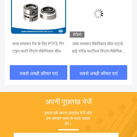
वीडियो
चरम तापमान रेंज के लिए PTFE रिंग
उच्च तापमान मैकेनिकल सील पार्ट्स,
मल्
टाइप मल्टी स्प्रिंग मैकेनिकल सील
हाई स्पीड मल्टीपल स्प्रिंग मैकेनिकल
इनर
सील
सबसे अच्छी कीमत पाएं
सबसे अच्छी कीमत पाएं
अपनी पूछताछ भेजें
कृपया हमें अपना अनुरोध भेजें और 
हम आपको जल्द से जल्द जवाब 
देंगे।