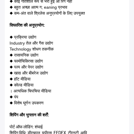
◆ कोई गतिशील रूप से भरी हुई ओ रिंग नहीं
◆ बहुत अच्छा आत्म ग; eaning प्रभाव
◆ कम-अंत वाले श्रिलेस अनुप्रयोगों के लिए उपयुक्त
सिफारिश की
अनुप्रयोग
:
◆ प्रक्रिया उद्योग
Industry तेल और गैस उद्योग
Technology शोधन तकनीक
◆ रासायनिक उद्योग
◆ फामोचिकित्सा उद्योग
◆ पल्प और पेपर उद्योग
◆ खाद्य और बीबरेज उद्योग
◆ हॉट मीडिया
◆ कोल्ड मीडिया
। अत्यधिक चिपचिपा मीडिया
◆ पंप
◆ विशेष घूर्णन उपकरण
शिपिंग और भुगतान की शर्तें
:
पोर्ट ऑफ लोडिंग: शंघाई
शिपिंग विधि: डीएचएल, यूपीएस, FEDEX, टीएनटी, आदि