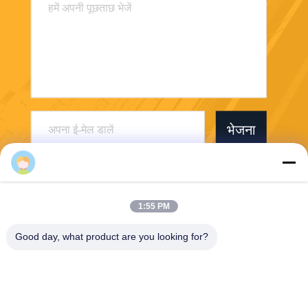
भेजना
1:55 PM
Good day, what product are you looking for?
Jiaxing Burgmann Mechanical Seal Co., Ltd.
Jiashan King Kong Branch
doris@mechanicalseal.com.
cn