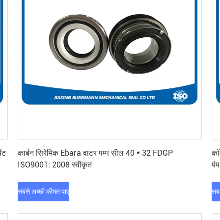
सबसे अच्छी कीमत पाएं
ंट
कार्बन सिरेमिक Ebara वाटर पम्प सील 40 * 32 FDGP
कॉ
ISO9001: 2008 स्वीकृत
पं
सबसे अच्छी कीमत पाएं
सबस