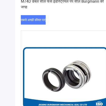
M74D डबल सील फेस इंडस्ट्रियल पंप सील Burgmann की
जगह
सबसे अच्छी कीमत पाएं