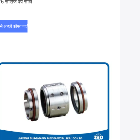
6 सीरीज पंप सील
े अच्छी कीमत पाएं