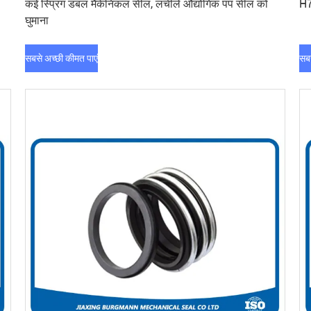
कई स्प्रिंग डबल मैकेनिकल सील, लचीले औद्योगिक पंप सील को
H7
घुमाना
सबसे अच्छी कीमत पाएं
सबस