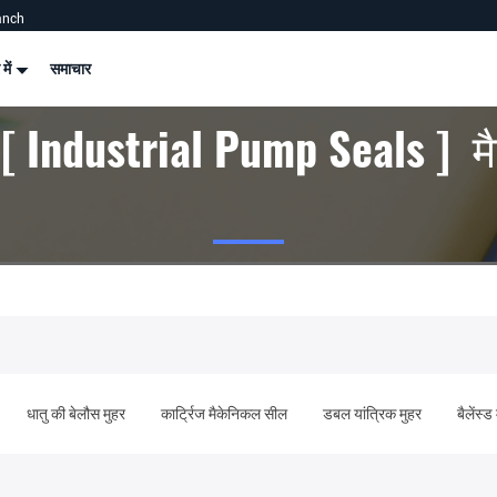
anch
 में
समाचार
 [ Industrial Pump Seals ] म
धातु की बेलौस मुहर
कार्ट्रिज मैकेनिकल सील
डबल यांत्रिक मुहर
बैलेंस्