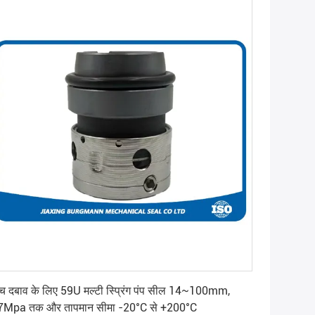
सबसे अच्छी कीमत पाएं
्च दबाव के लिए 59U मल्टी स्प्रिंग पंप सील 14~100mm,
7Mpa तक और तापमान सीमा -20°C से +200°C